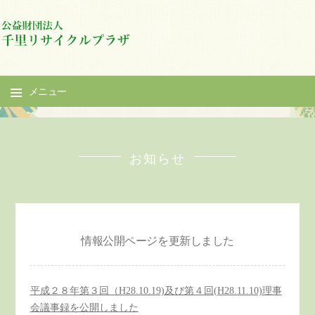
メニュー
コ
ン
テ
お知らせ
ン
ツ
へ
ス
情報公開ページを更新しました
キ
ッ
プ
平成２８年第３回（H28.10.19)及び第４回(H28.11.10)理事
会議事録を公開しました