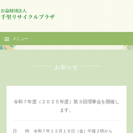
メニュー
コ
ン
テ
お知らせ
ン
ツ
へ
ス
令和７年度（２０２５年度）第３回理事会を開催し
キ
ッ
ます。
プ
日 時 令和７年１２月１９日（金）午後２時から